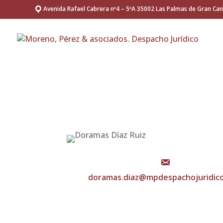
Avenida Rafael Cabrera nº4 – 5ºA 35002 Las Palmas de Gran Can
doramas.diaz@mpdespachojuridic